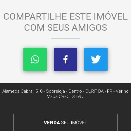
COMPARTILHE ESTE IMÓVEL
COM SEUS AMIGOS
Alameda Cabral, 510 - Sobreloja
- Centro -
CURITIBA
-
PR
-
Ver no
Mapa
CRECI 2569 J
VENDA
SEU IMÓVEL