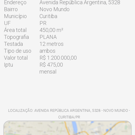
Endereço
Avenida República Argentina, 5328
Bairro
Novo Mundo
Município
Curitiba
UF
PR
Área total
450,00 m²
Topografia
PLANA
Testada
12 metros
Tipo de uso
ambos
Valor total
R$ 1.200.000,00
Iptu
R$ 475,00
mensal
LOCALIZAÇÃO: AVENIDA REPÚBLICA ARGENTINA, 5328 - NOVO MUNDO -
CURITIBA/PR