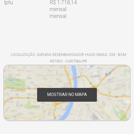
Iptu
R$ 1.718,14
mensal
mensal
LOCALIZAÇÃO: AVENIDA DESEMBARGADOR HUGO SIMAS, 333 - BOM
RETIRO - CURITIBA/PR
MOSTRAR NO MAPA