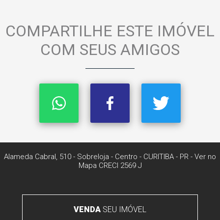
COMPARTILHE ESTE IMÓVEL
COM SEUS AMIGOS
Alameda Cabral, 510 - Sobreloja
- Centro -
CURITIBA
-
PR
-
Ver no
Mapa
CRECI 2569 J
VENDA
SEU IMÓVEL