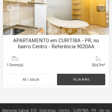
APARTAMENTO em CURITIBA - PR, no
bairro Centro - Referência 9020AA
1
Dorm(s)
20,67m²
VEJA MAIS
R$ 1.500,00
Alameda Cabral, 510 - Sobreloja
- Centro -
CURITIBA
-
PR
-
Ver no